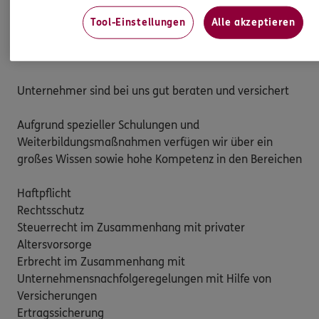
Detail-Informationen zu den Produkten und dem 
versicherbaren Personenkreis der DANV finden Sie auch 
Tool-Einstellungen
Alle akzeptieren
unter www.danv.de 

Unternehmer sind bei uns gut beraten und versichert

Aufgrund spezieller Schulungen und 
Weiterbildungsmaßnahmen verfügen wir über ein 
großes Wissen sowie hohe Kompetenz in den Bereichen

Haftpflicht

Rechtsschutz

Steuerrecht im Zusammenhang mit privater 
Altersvorsorge

Erbrecht im Zusammenhang mit 
Unternehmensnachfolgeregelungen mit Hilfe von 
Versicherungen

Ertragssicherung
