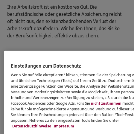
Ihre Arbeitskraft ist ein kostbares Gut. Die 
berufsständische oder gesetzliche Absicherung reicht 
oft nicht aus, den existenzbedrohenden Verlust der 
Arbeitskraft abzufedern. Wir helfen Ihnen, das Risiko 
der Berufsunfähigkeit effektiv abzusichern.

Start in die Selbstständigkeit

Einstellungen zum Datenschutz
Sie wollen Ihre eigene Kanzlei gründen und haben Ihre 
Wenn Sie auf "Alle akzeptieren" klicken, stimmen Sie der Speicherung 
neuen Mandanten im Blick? Wir sagen Ihnen, welche 
und ähnlichen Technologien (Tools) auf Ihrem Gerät zu. Dadurch ermö
Absicherungen Sie dringend zu Ihrem Start in die 
eine zuverlässige Funktion der Website, die Analyse der Websitenutzun
Messung von Marketingaktivitäten sowie die Möglichkeit, Ihnen persona
Selbstständigkeit benötigen .

Inhalte und Werbeanzeigen zur Verfügung zu stellen, z.B. durch die N
Facebook Audiences oder Google Ads. Falls Sie
nicht zustimmen
möchten
Gern sprechen wir mit Ihnen über passende Lösungen 
keine für Sie maßgeschneiderte Anpassung und Werbung auf dieser Se
für Sie. Rufen Sie uns doch einfach einmal an oder 
Sie können Ihre Entscheidungen jederzeit über den Button "Tool-Eins
anpassen. Näheres zu den eingesetzten Tools finden Sie unter
schauen Sie vorbei. Wir freuen uns auf Sie.

Datenschutzhinweise
Impressum