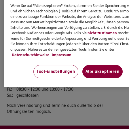
Wenn Sie auf "Alle akzeptieren" klicken, stimmen Sie der Speicherung 
Bezirksdirektor
und ähnlichen Technologien (Tools) auf Ihrem Gerät zu. Dadurch ermö
Neue Str. 3
eine zuverlässige Funktion der Website, die Analyse der Websitenutzun
Messung von Marketingaktivitäten sowie die Möglichkeit, Ihnen persona
89077 Ulm
Inhalte und Werbeanzeigen zur Verfügung zu stellen, z.B. durch die N
Tel:
0731/37816180
Facebook Audiences oder Google Ads. Falls Sie
nicht zustimmen
möchten
keine für Sie maßgeschneiderte Anpassung und Werbung auf dieser Se
Fax:
0731/71880456
Sie können Ihre Entscheidungen jederzeit über den Button "Tool-Eins
anpassen. Näheres zu den eingesetzten Tools finden Sie unter
Öffnungszeiten
Datenschutzhinweise
Impressum
Mo.
:
08:30 - 12:00
Di.
:
08:30 - 12:00 und 13:00 - 17:30
Tool-Einstellungen
Alle akzeptieren
Mi.
:
08:30 - 12:00
Do.
:
geschlossen
Fr.
:
08:30 - 12:00 und 13:00 - 17:30
Sa.
:
geschlossen
Nach Vereinbarung sind Termine auch außerhalb der
Öffnungszeiten möglich.