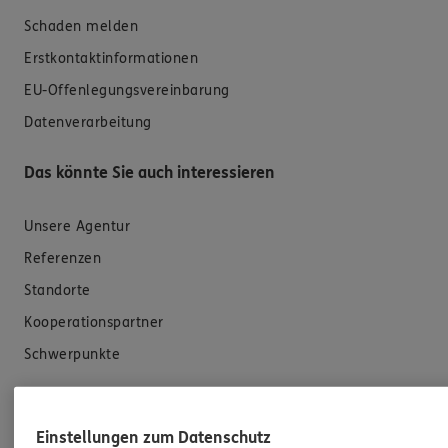
Schaden melden
Erstkontaktinformationen
EU-Offenlegungsvereinbarung
Datenverarbeitung
Das könnte Sie auch interessieren
Unsere Agentur
Referenzen
Standorte
Kooperationspartner
Schwerpunkte
ERGO Versicherung Dieter Bonaita
Einstellungen zum Datenschutz