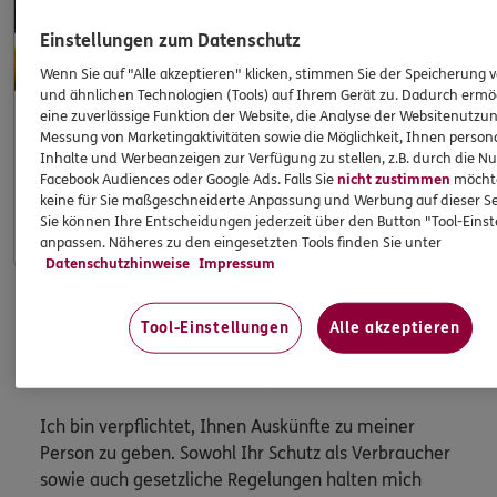
Einstellungen zum Datenschutz
Wenn Sie auf "Alle akzeptieren" klicken, stimmen Sie der Speicherung 
und ähnlichen Technologien (Tools) auf Ihrem Gerät zu. Dadurch ermö
eine zuverlässige Funktion der Website, die Analyse der Websitenutzun
Messung von Marketingaktivitäten sowie die Möglichkeit, Ihnen persona
Apps & Mobile Services
Inhalte und Werbeanzeigen zur Verfügung zu stellen, z.B. durch die N
Facebook Audiences oder Google Ads. Falls Sie
nicht zustimmen
möchten
keine für Sie maßgeschneiderte Anpassung und Werbung auf dieser Se
Mehr
Sie können Ihre Entscheidungen jederzeit über den Button "Tool-Eins
anpassen. Näheres zu den eingesetzten Tools finden Sie unter
Datenschutzhinweise
Impressum
Tool-Einstellungen
Alle akzeptieren
HINWEIS
Wichtiges aus dem Vermittlerrecht
Ich bin verpflichtet, Ihnen Auskünfte zu meiner
Person zu geben. Sowohl Ihr Schutz als Verbraucher
sowie auch gesetzliche Regelungen halten mich