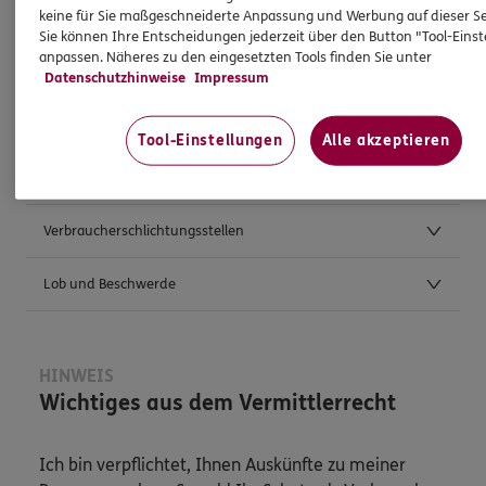
keine für Sie maßgeschneiderte Anpassung und Werbung auf dieser Se
Sie können Ihre Entscheidungen jederzeit über den Button "Tool-Eins
anpassen. Näheres zu den eingesetzten Tools finden Sie unter
Weitere Kontaktmöglichkeiten
Datenschutzhinweise
Impressum
Postanschrift
Tool-Einstellungen
Alle akzeptieren
Anfahrt
Verbraucherschlichtungsstellen
Lob und Beschwerde
HINWEIS
Wichtiges aus dem Vermittlerrecht
Ich bin verpflichtet, Ihnen Auskünfte zu meiner