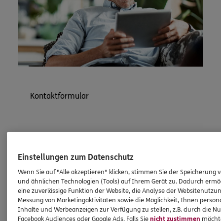
Kontaktformular
Nutzen Sie unser sicheres Kontaktformular.
Einstellungen zum Datenschutz
Wenn Sie auf "Alle akzeptieren" klicken, stimmen Sie der Speicherung 
und ähnlichen Technologien (Tools) auf Ihrem Gerät zu. Dadurch ermö
eine zuverlässige Funktion der Website, die Analyse der Websitenutzun
Messung von Marketingaktivitäten sowie die Möglichkeit, Ihnen persona
Inhalte und Werbeanzeigen zur Verfügung zu stellen, z.B. durch die N
ERGO Berater kontaktieren
Facebook Audiences oder Google Ads. Falls Sie
nicht zustimmen
möchten