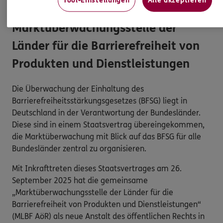
Marktüberwachungsstelle der
Länder für die Barrierefreiheit von
Produkten und Dienstleistungen
Die Überwachung der Einhaltung des
Barrierefreiheitsstärkungsgesetzes (BFSG) liegt in
Deutschland in der Verantwortung der Bundesländer.
Diese sind in einem Staatsvertrag übereingekommen,
die Marktüberwachung mit Blick auf das BFSG für alle
Bundesländer zentral zu organisieren.
Mit Inkrafttreten dieses Staatsvertrages am 26.
September 2025 hat die gemeinsame
„Marktüberwachungsstelle der Länder für die
Barrierefreiheit von Produkten und Dienstleistungen“
(MLBF AöR) als neue Anstalt des öffentlichen Rechts in