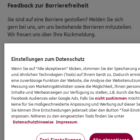
Feedback zur Barrierefreiheit
Sie sind auf eine Barriere gestoßen? Melden Sie sich
gern bei uns, um uns bestehende Barrieren mitzuteilen.
Wir freuen uns über Ihre Rückmeldung.
So melden Sie eine Barriere:
Einstellungen zum Datenschutz
Bitte teilen Sie mit,
auf welcher Webseite
Sie auf
Wenn Sie auf "Alle akzeptieren" klicken, stimmen Sie der Speicherung 
eine Barriere gestoßen sind. Kopieren Sie hierzu
und ähnlichen Technologien (Tools) auf Ihrem Gerät zu. Dadurch ermö
den Link aus der Adresszeile Ihres Browsers.
eine zuverlässige Funktion der Website, die Analyse der Websitenutzun
Schicken Sie den
Link zusammen mit einem
Messung von Marketingaktivitäten sowie die Möglichkeit, Ihnen persona
Hinweis auf den Text oder Service
, der Ihnen
Inhalte und Werbeanzeigen zur Verfügung zu stellen, z.B. durch die N
Facebook Audiences oder Google Ads. Falls Sie
nicht zustimmen
möchten
Schwierigkeiten bereitet hat, an:
keine für Sie maßgeschneiderte Anpassung und Werbung auf dieser Se
barriere.melden@ergo.de
Sie können Ihre Entscheidungen jederzeit über den Button "Tool-Eins
Bitte senden Sie an diese E-Mail-Adresse nur
anpassen. Näheres zu den eingesetzten Tools finden Sie unter
Anmerkungen zum Thema „Barrierefreiheit“
und
Datenschutzhinweise
Impressum
keine Daten oder Informationen zu Ihrem
persönlichen Versicherungsschutz.
Tool-Einstellungen
Alle akzeptieren