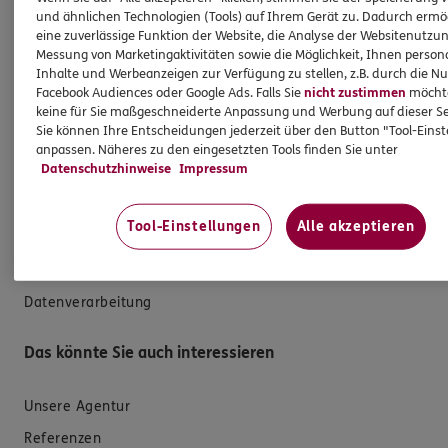
Krankenversicherung
und ähnlichen Technologien (Tools) auf Ihrem Gerät zu. Dadurch ermö
eine zuverlässige Funktion der Website, die Analyse der Websitenutzun
Versicherungen für den privaten Bedarf
Messung von Marketingaktivitäten sowie die Möglichkeit, Ihnen persona
Versicherungen für Geschäftskunden
Inhalte und Werbeanzeigen zur Verfügung zu stellen, z.B. durch die N
Facebook Audiences oder Google Ads. Falls Sie
nicht zustimmen
möchten
keine für Sie maßgeschneiderte Anpassung und Werbung auf dieser Se
Hilfe & Services
Sie können Ihre Entscheidungen jederzeit über den Button "Tool-Eins
anpassen. Näheres zu den eingesetzten Tools finden Sie unter
Datenschutzhinweise
Impressum
E-Mail schreiben
Schaden melden
Tool-Einstellungen
Alle akzeptieren
Erstkontaktinformationen
EU-Offenlegungsvereinbarung
Datenverarbeitung
Das könnte Sie auch interessieren
Unsere Agentur
Referenzen